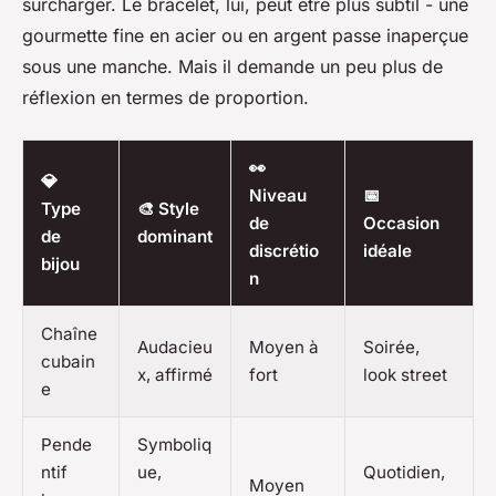
surcharger. Le bracelet, lui, peut être plus subtil - une
gourmette fine en acier ou en argent passe inaperçue
sous une manche. Mais il demande un peu plus de
réflexion en termes de proportion.
👀
💎
Niveau
📅
Type
🎨 Style
de
Occasion
de
dominant
discrétio
idéale
bijou
n
Chaîne
Audacieu
Moyen à
Soirée,
cubain
x, affirmé
fort
look street
e
Pende
Symboliq
ntif
ue,
Quotidien,
Moyen