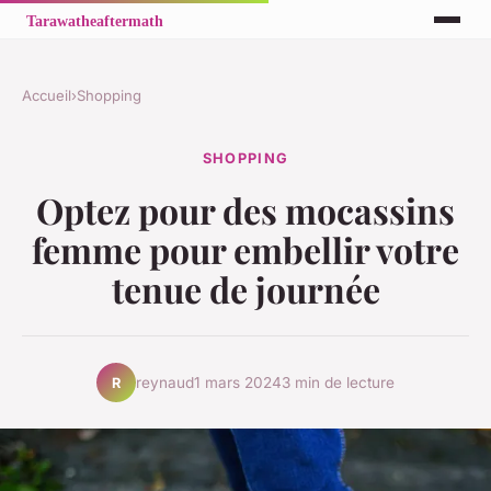
Accueil
›
Shopping
SHOPPING
Optez pour des mocassins
femme pour embellir votre
tenue de journée
reynaud
1 mars 2024
3 min de lecture
R