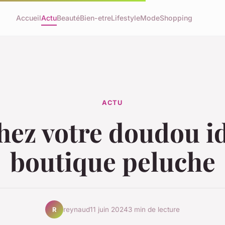
Accueil
Actu
Beauté
Bien-etre
Lifestyle
Mode
Shopping
ACTU
hez votre doudou id
boutique peluche
reynaud
11 juin 2024
3 min de lecture
R