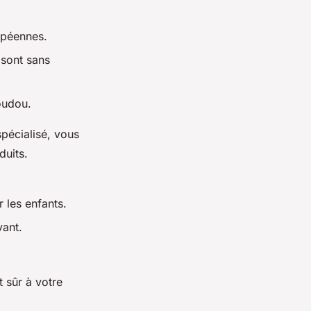
opéennes.
 sont sans
doudou.
pécialisé, vous
duits.
 les enfants.
vant.
 sûr à votre