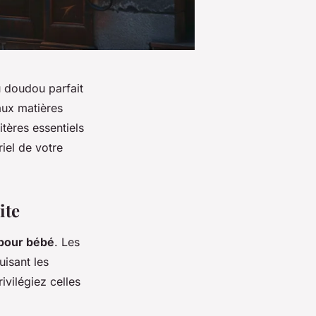
u doudou parfait
aux matières
tères essentiels
iel de votre
ite
 pour bébé
. Les
isant les
rivilégiez celles