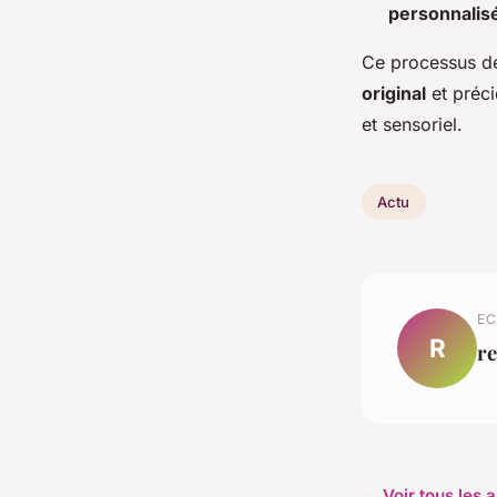
personnalis
Ce processus de
original
et préci
et sensoriel.
Actu
EC
R
r
← Voir tous les a