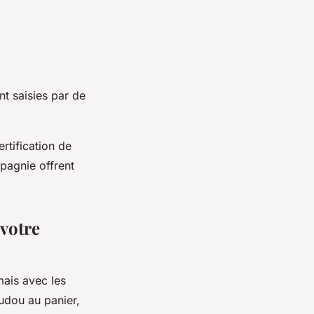
t saisies par de
ertification de
pagnie offrent
 votre
ais avec les
udou au panier,