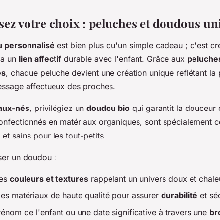
sez votre choix : peluches et doudous un
 personnalisé
est bien plus qu'un simple cadeau ; c'est cr
ra un
lien affectif
durable avec l'enfant. Grâce aux
peluche
es
, chaque peluche devient une création unique reflétant la 
message affectueux des proches.
aux-nés
, privilégiez un
doudou bio
qui garantit la douceur e
nfectionnés en matériaux organiques, sont spécialement c
et sains pour les tout-petits.
ser un doudou :
des
couleurs et textures
rappelant un univers doux et chale
es matériaux de haute qualité pour assurer
durabilité
et séc
rénom de l'enfant ou une date significative à travers une
br