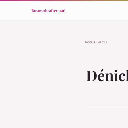
Accueil
›
Actu
Dénic