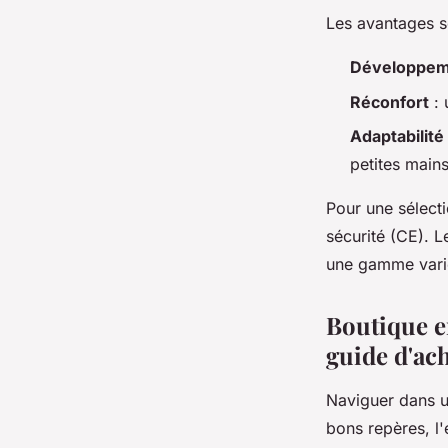
Les avantages so
Développeme
Réconfort
: 
Adaptabilité
petites mains
Pour une sélectio
sécurité (CE). 
une gamme varié
Boutique en
guide d'ac
Naviguer dans 
bons repères, l'