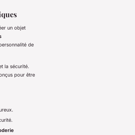
iques
éer un objet
s
personnalité de
t la sécurité.
onçus pour être
ureux.
urité.
oderie