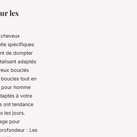
ur les
 cheveux
lle spécifiques
ront de dompter
talisant adaptés
eveux bouclés
s boucles tout en
ing pour homme
daptés à votre
s ont tendance
s les jours.
çage pour
profondeur : Les