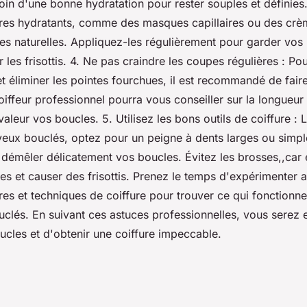
in d'une bonne hydratation pour rester souples et définies.
aires hydratants, comme des masques capillaires ou des crè
les naturelles. Appliquez-les régulièrement pour garder vos
er les frisottis. 4. Ne pas craindre les coupes régulières : Po
et éliminer les pointes fourchues, il est recommandé de fai
oiffeur professionnel pourra vous conseiller sur la longueur
valeur vos boucles. 5. Utilisez les bons outils de coiffure :
veux bouclés, optez pour un peigne à dents larges ou simpl
 démêler délicatement vos boucles. Évitez les brosses,,car 
es et causer des frisottis. Prenez le temps d'expérimenter a
ires et techniques de coiffure pour trouver ce qui fonctionn
clés. En suivant ces astuces professionnelles, vous serez
ucles et d'obtenir une coiffure impeccable.