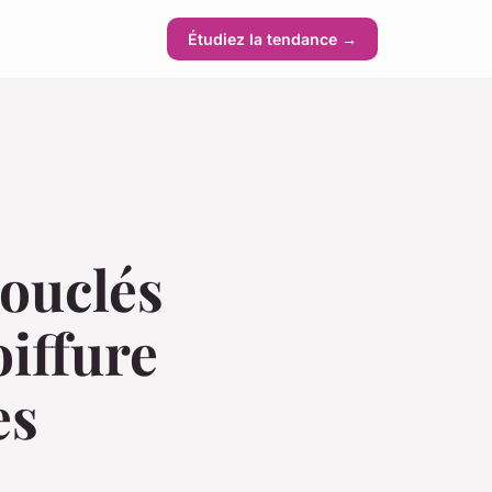
Étudiez la tendance →
bouclés
oiffure
es