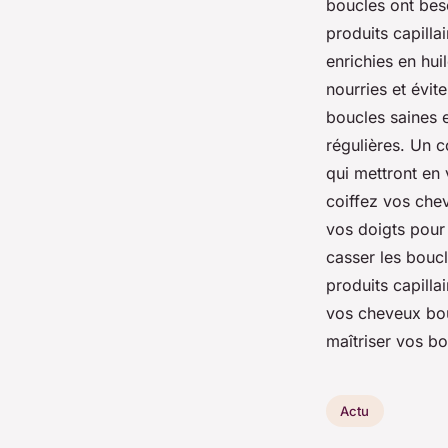
boucles ont beso
produits capill
enrichies en hui
nourries et évit
boucles saines 
régulières. Un c
qui mettront en 
coiffez vos che
vos doigts pour
casser les boucl
produits capilla
vos cheveux bou
maîtriser vos bo
Actu