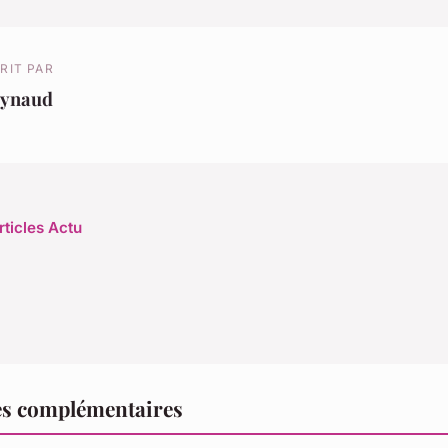
RIT PAR
eynaud
rticles Actu
es complémentaires