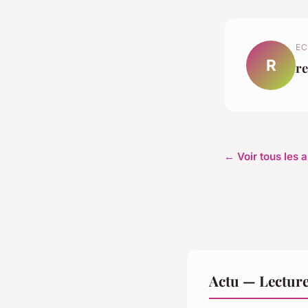
EC
R
r
← Voir tous les a
Actu — Lectur