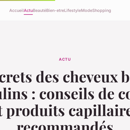
Accueil
Actu
Beauté
Bien-etre
Lifestyle
Mode
Shopping
ACTU
crets des cheveux 
ins : conseils de c
t produits capillair
recommandés