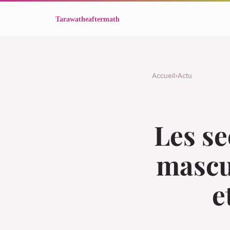
Accueil
›
Actu
Les se
mascul
e