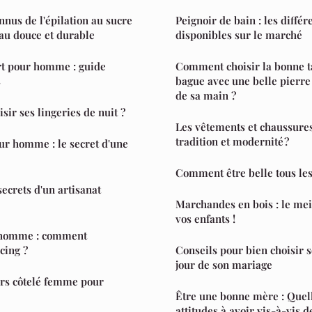
nnus de l'épilation au sucre
Peignoir de bain : les différ
eau douce et durable
disponibles sur le marché
rt pour homme : guide
Comment choisir la bonne t
s
bague avec une belle pierre
de sa main ?
ir ses lingeries de nuit ?
Les vêtements et chaussures
tradition et modernité ?
ur homme : le secret d'une
Comment être belle tous les
ecrets d'un artisanat
Marchandes en bois : le mei
vos enfants !
s homme : comment
cing ?
Conseils pour bien choisir 
jour de son mariage
rs côtelé femme pour
Être une bonne mère : Quell
attitudes à avoir vis-à-vis d