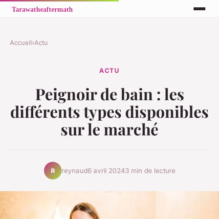
Accueil
›
Actu
ACTU
Peignoir de bain : les
différents types disponibles
sur le marché
reynaud
6 avril 2024
3 min de lecture
R