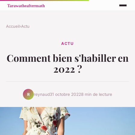
Accueil
›
Actu
ACTU
Comment bien s'habiller en
2022 ?
reynaud
31 octobre 2022
8 min de lecture
R