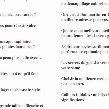
un démaquillage naturel et e
une mâchoire carrée ?
Onglerie à Dammartin-en-Go
meilleure adresse pour vos
les pour réussir votre
Quelle est la meilleure mét
naturellement les cheveux g
masque capillaire
s pointes fourchues ?
Aspirateur ongles surdimen
performance optimale pour
 peau plus belle avec le
Les secrets du gua sha vent
votre santé
lés : tout ce qu'il faut
Choisir la meilleure crème 
peau en 2026
age: choisissez le style
Colliers Initiales : un bijou 
significations
ande taille : efficacité et