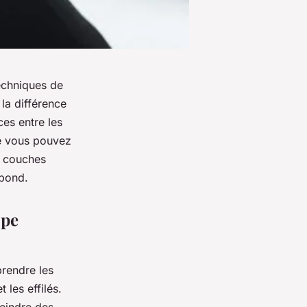
techniques de
la différence
ces entre les
que vous pouvez
s couches
spond.
upe
prendre les
 les effilés.