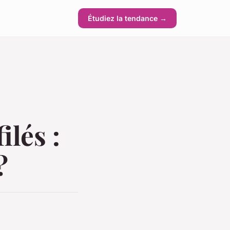
Étudiez la tendance →
lés :
?