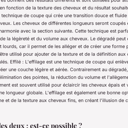
es donnent des résultats différents et sont utilisées pour at
 en fonction de la texture des cheveux et du résultat souhai
technique de coupe qui crée une transition douce et fluide 
veux. Les cheveux de différentes longueurs seront coupés 
harmonie avec la section suivante. Cette technique est parf
e la légèreté et du volume aux cheveux. Le dégradé peut 
 lourds, car il permet de les alléger et de créer une forme pl
tre utilisé pour ajouter de la texture et de la définition au
és. Effilé : L'effilage est une technique de coupe qui enlèv
éer une couche légère et aérée. Contrairement au dégradé, l
élimination des pointes, la réduction du volume et l'allègem
ement est souvent utilisé pour éclaircir les cheveux épais et
ne longueur globale. L'effilage est également une bonne op
e et de la texture aux cheveux fins, en créant l'illusion de
s deux : est-ce possible ?