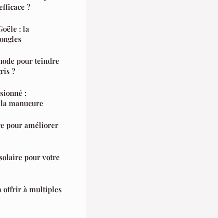
fficace ?
ële : la
 ongles
hode pour teindre
ris ?
sionné :
 la manucure
re pour améliorer
solaire pour votre
à offrir à multiples