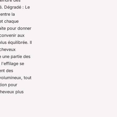
teindre des
té. Dégradé : Le
entre la
et chaque
aite pour donner
convenir aux
us équilibrée. Il
x cheveux
e une partie des
'effilage se
ent des
 volumineux, tout
tion pour
 cheveux plus