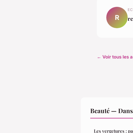
EC
R
r
← Voir tous les a
Beauté — Dans
Les vergetures : pa