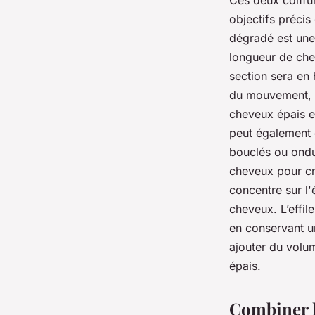
Ces deux coiffur
objectifs précis
dégradé est une 
longueur de che
section sera en 
du mouvement, d
cheveux épais et
peut également ê
bouclés ou ondul
cheveux pour cr
concentre sur l'
cheveux. L’effil
en conservant u
ajouter du volum
épais.
Combiner le