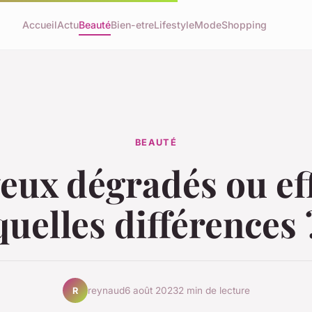
Accueil
Actu
Beauté
Bien-etre
Lifestyle
Mode
Shopping
BEAUTÉ
eux dégradés ou effi
quelles différences 
reynaud
6 août 2023
2 min de lecture
R