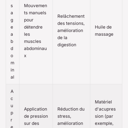
s
Mouvemen
a
ts manuels
Relâchement
g
pour
des tensions,
e
détendre
Huile de
amélioration
a
les
massage
de la
b
muscles
digestion
d
abdominau
o
x
m
in
al
A
c
Matériel
u
Application
Réduction du
d'acupres
p
de pression
stress,
sion (par
r
sur des
amélioration
exemple,
e