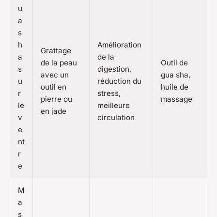
u
a
s
h
Amélioration
Grattage
a
de la
de la peau
Outil de
s
digestion,
avec un
gua sha,
u
réduction du
outil en
huile de
r
stress,
pierre ou
massage
le
meilleure
en jade
v
circulation
e
nt
r
e
M
a
s