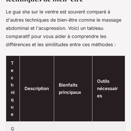
Le gua sha sur le ventre est souvent comparé à
d'autres techniques de bien-être comme le massage
abdominal et l'acupression. Voici un tableau
comparatif pour vous aider à comprendre les
différences et les similitudes entre ces méthodes :
T
e
c
Outils
h
Bienfaits
Description
nécessair
ni
principaux
es
q
u
e
G