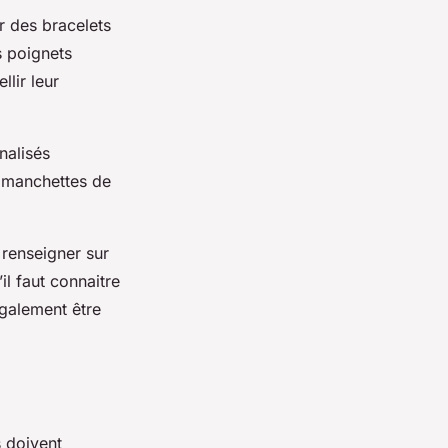
ur des bracelets
s poignets
lir leur
nalisés
s manchettes de
 renseigner sur
l faut connaitre
également être
s doivent