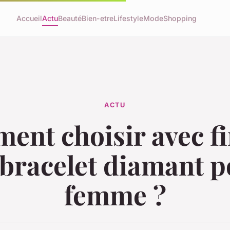
Accueil
Actu
Beauté
Bien-etre
Lifestyle
Mode
Shopping
ACTU
nt choisir avec f
bracelet diamant 
femme ?