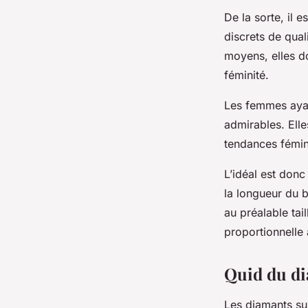
De la sorte, il 
discrets de qual
moyens, elles do
féminité.
Les femmes ayan
admirables. Ell
tendances fémin
L’idéal est donc
la longueur du b
au préalable tai
proportionnelle à
Quid du di
Les diamants sur