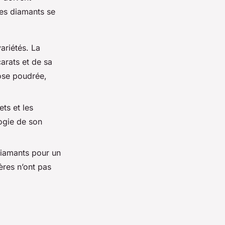
 des diamants se
ariétés. La
arats et de sa
rose poudrée,
ets et les
logie de son
 diamants pour un
gères n’ont pas