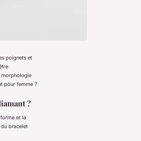
es poignets et
être
la morphologie
ant pour femme ?
diamant ?
 forme et la
 du bracelet