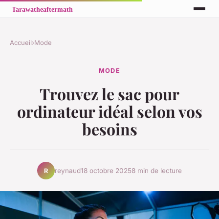
Accueil
›
Mode
MODE
Trouvez le sac pour
ordinateur idéal selon vos
besoins
reynaud
18 octobre 2025
8 min de lecture
R