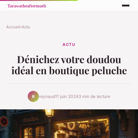
Accueil
›
Actu
ACTU
Dénichez votre doudou
idéal en boutique peluche
reynaud
11 juin 2024
3 min de lecture
R