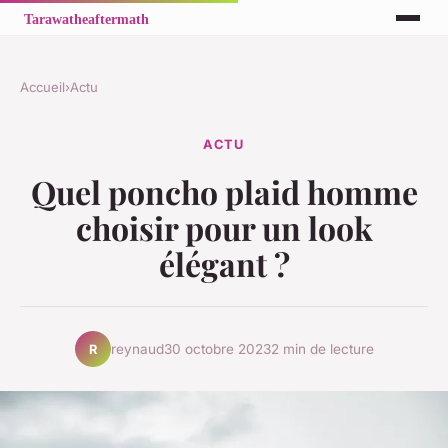
Accueil
›
Actu
ACTU
Quel poncho plaid homme
choisir pour un look
élégant ?
reynaud
30 octobre 2023
2 min de lecture
R