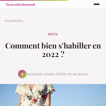
Accueil
›
Actu
ACTU
Comment bien s'habiller en
2022 ?
reynaud
31 octobre 2022
8 min de lecture
R