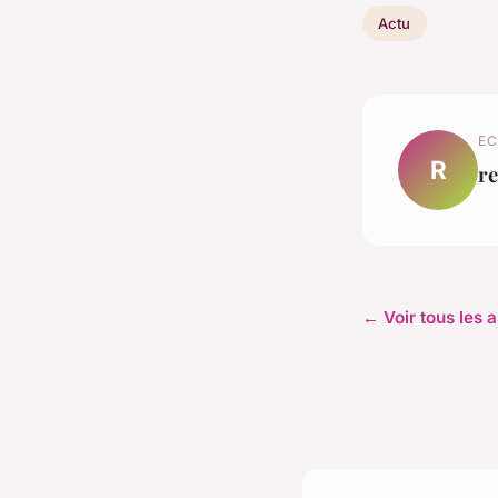
Actu
EC
R
r
← Voir tous les a