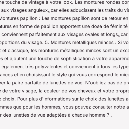
une touche de vintage à votre look. Les montures rondes co
 aux visages anguleux,,car elles adoucissent les traits du vi
 Montures papillon : Les montures papillon sont de retour en
tures en forme de papillon apportent une dose de féminité 
s conviennent parfaitement aux visages ovales et longs,,car 
roportions du visage. 5. Montures métalliques minces : Si v
t et classique, les montures métalliques minces sont un exce
es et ajoutent une touche de sophistication à votre apparen
 également très polyvalentes et conviennent à tous les type
ances et en choisissant le style qui vous correspond le mie
er la paire parfaite de lunettes de vue. N'oubliez pas de p
 de votre visage, la couleur de vos cheveux et votre propre
e choix. Pour plus d'informations sur le choix des lunettes 
emmes que pour les hommes, vous pouvez consulter notre ar
 des lunettes de vue adaptées à chaque homme ? .