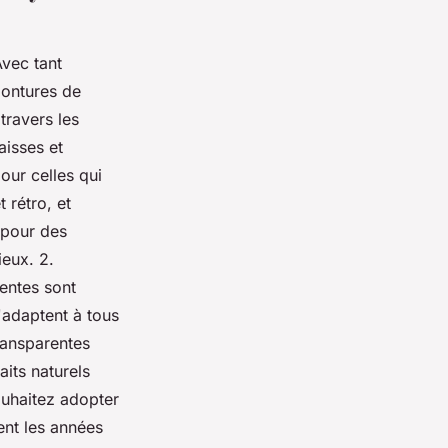
Avec tant
 montures de
travers les
aisses et
our celles qui
 rétro, et
 pour des
eux. 2.
rentes sont
'adaptent à tous
ransparentes
aits naturels
souhaitez adopter
ent les années