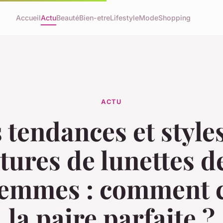
Accueil
Actu
Beauté
Bien-etre
Lifestyle
Mode
Shopping
ACTU
 tendances et style
ures de lunettes d
femmes : comment c
la paire parfaite ?