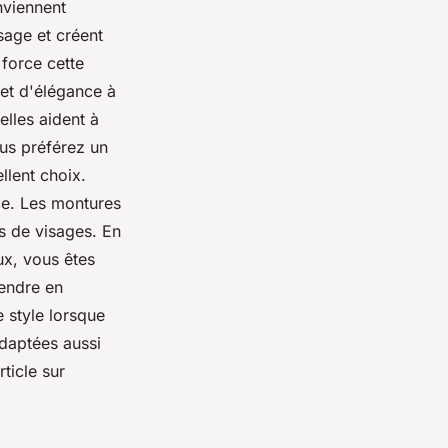
nviennent
sage et créent
 force cette
et d'élégance à
elles aident à
ous préférez un
llent choix.
ce. Les montures
s de visages. En
ux, vous êtes
rendre en
 style lorsque
adaptées aussi
ticle sur