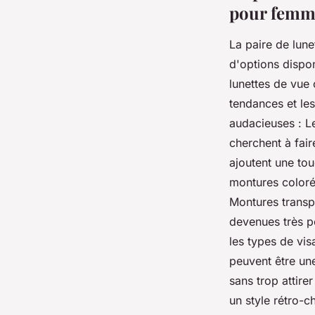
pour femm
La paire de lune
d'options dispon
lunettes de vue
tendances et les
audacieuses : L
cherchent à fair
ajoutent une to
montures coloré
Montures transpa
devenues très po
les types de vis
peuvent être une
sans trop attire
un style rétro-c