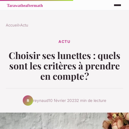
Accueil
›
Actu
ACTU
Choisir ses lunettes : quels
sont les critères à prendre
en compte ?
reynaud
10 février 2023
2 min de lecture
R