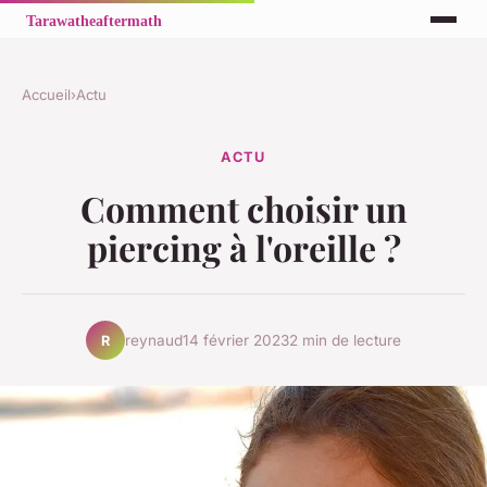
Accueil
›
Actu
ACTU
Comment choisir un
piercing à l'oreille ?
reynaud
14 février 2023
2 min de lecture
R