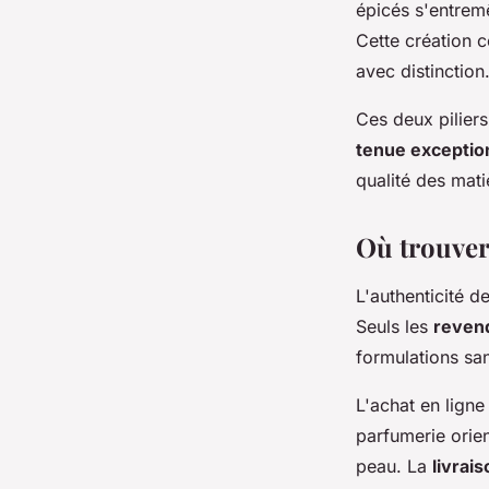
épicés s'entremê
Cette création 
avec distinction
Ces deux pilier
tenue exceptio
qualité des mati
Où trouver
L'authenticité d
Seuls les
reven
formulations san
L'achat en lign
parfumerie orien
peau. La
livrais