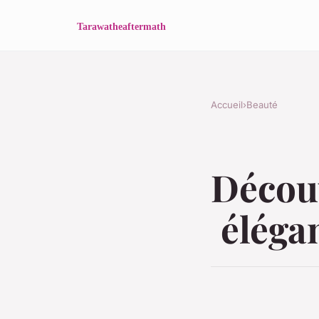
Accueil
›
Beauté
Découv
éléga