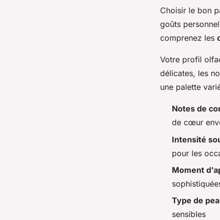
Choisir le bon 
goûts personnel
comprenez les
Votre profil olf
délicates, les n
une palette var
Notes de co
de cœur envo
Intensité so
pour les occ
Moment d'ap
sophistiquées
Type de pe
sensibles