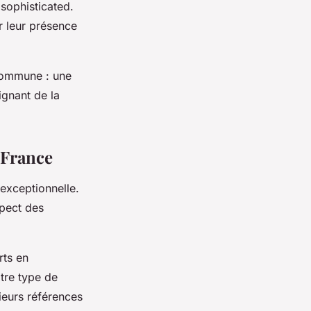
sophisticated.
r leur présence
 commune : une
ignant de la
 France
 exceptionnelle.
spect des
rts en
otre type de
eurs références