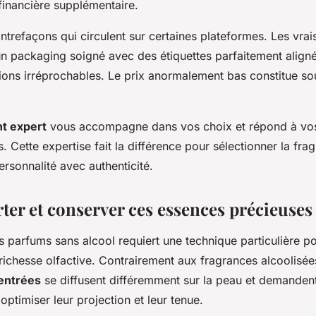
financière supplémentaire.
ntrefaçons qui circulent sur certaines plateformes. Les vrai
un packaging soigné avec des étiquettes parfaitement align
tions irréprochables. Le prix anormalement bas constitue so
nt expert
vous accompagne dans vos choix et répond à vos
. Cette expertise fait la différence pour sélectionner la fra
ersonnalité avec authenticité.
rter et conserver ces essences précieuses
s parfums sans alcool requiert une technique particulière po
richesse olfactive. Contrairement aux fragrances alcoolisée
entrées
se diffusent différemment sur la peau et demandent
optimiser leur projection et leur tenue.