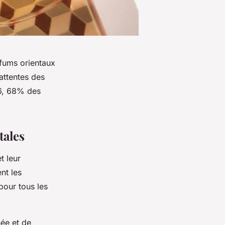
fums orientaux
attentes des
26, 68% des
.
tales
t leur
nt les
pour tous les
née et de