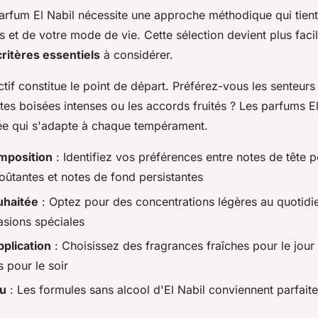
parfum El Nabil nécessite une approche méthodique qui tie
s et de votre mode de vie. Cette sélection devient plus fac
critères essentiels
à considérer.
actif constitue le point de départ. Préférez-vous les senteurs 
otes boisées intenses ou les accords fruités ? Les parfums El
iée qui s'adapte à chaque tempérament.
mposition
: Identifiez vos préférences entre notes de tête pé
ûtantes et notes de fond persistantes
uhaitée
: Optez pour des concentrations légères au quotidi
asions spéciales
plication
: Choisissez des fragrances fraîches pour le jour 
 pour le soir
au
: Les formules sans alcool d'El Nabil conviennent parfai