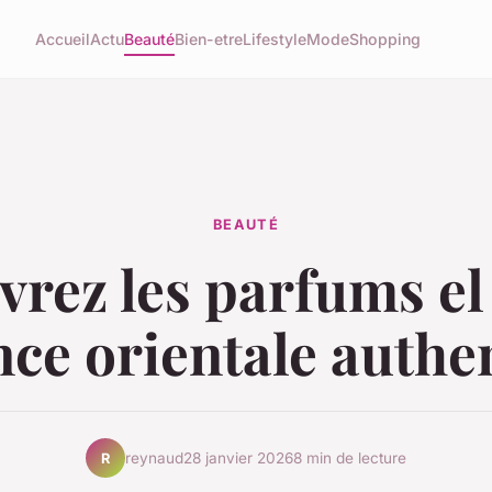
Accueil
Actu
Beauté
Bien-etre
Lifestyle
Mode
Shopping
BEAUTÉ
rez les parfums el 
nce orientale authe
reynaud
28 janvier 2026
8 min de lecture
R