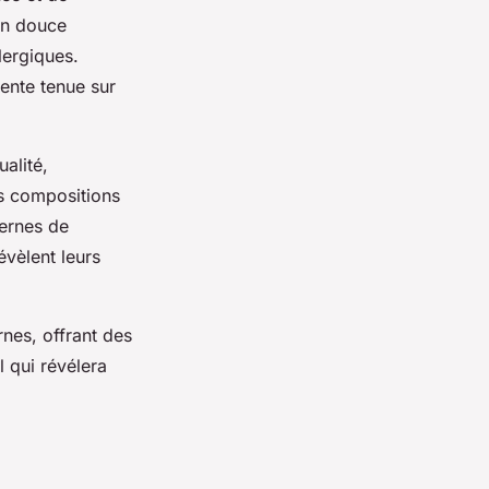
on douce
lergiques.
lente tenue sur
alité,
es compositions
dernes de
évèlent leurs
rnes, offrant des
 qui révélera