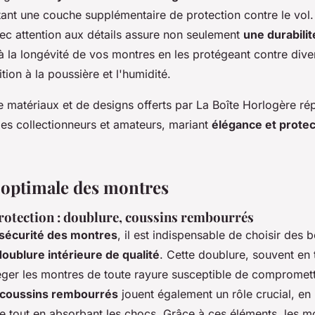
tant une couche supplémentaire de protection contre le vol
ec attention aux détails assure non seulement
une durabilit
 à la longévité de vos montres en les protégeant contre di
tion à la poussière et l'humidité.
 matériaux et de designs offerts par La Boîte Horlogère r
des collectionneurs et amateurs, mariant
élégance et protec
 optimale des montres
rotection : doublure, coussins rembourrés
 sécurité des montres
, il est indispensable de choisir des b
doublure intérieure de qualité
. Cette doublure, souvent en
téger les montres de toute rayure susceptible de compromett
coussins rembourrés
jouent également un rôle crucial, en
e tout en absorbant les chocs. Grâce à ces éléments, les m