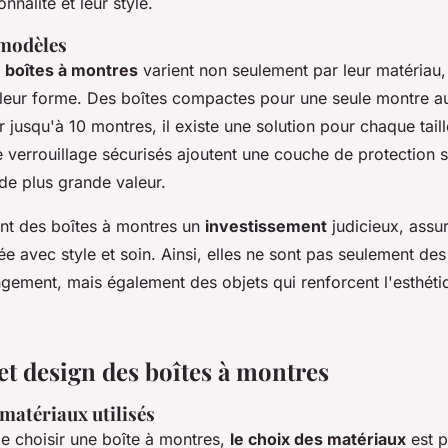
onnalité et leur style.
 modèles
 boîtes à montres
varient non seulement par leur matériau,
t leur forme. Des boîtes compactes pour une seule montre au
 jusqu'à 10 montres, il existe une solution pour chaque taill
 verrouillage sécurisés ajoutent une couche de protection 
de plus grande valeur.
nt des boîtes à montres un
investissement
judicieux, assu
e avec style et soin. Ainsi, elles ne sont pas seulement des
ngement, mais également des objets qui renforcent l'esthéti
et design des boîtes à montres
 matériaux utilisés
de choisir une boîte à montres,
le choix des matériaux
est p