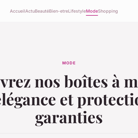
Accueil
Actu
Beauté
Bien-etre
Lifestyle
Mode
Shopping
MODE
rez nos boîtes à 
élégance et protect
garanties