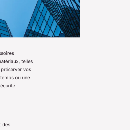
ssoires
tériaux, telles
r préserver vos
e-temps ou une
écurité
t des