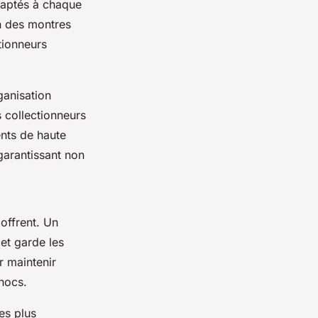
adaptés à chaque
n des montres
tionneurs
ganisation
s collectionneurs
nts de haute
arantissant non
offrent. Un
 et garde les
 maintenir
hocs.
es plus