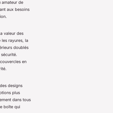
u amateur de
dant aux besoins
ion.
la valeur des
les rayures, la
érieurs doublés
sécurité.
 couvercles en
ité.
 des designs
ptions plus
ement dans tous
e boîte qui