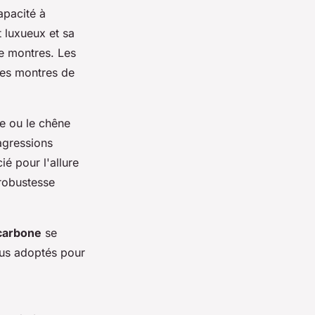
apacité à
 luxueux et sa
de montres. Les
 les montres de
ne ou le chêne
agressions
é pour l'allure
 robustesse
 carbone
se
plus adoptés pour