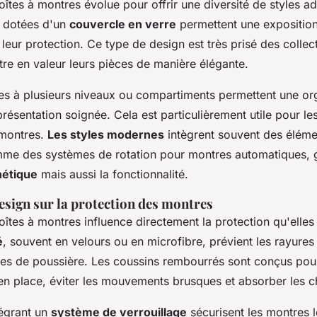
îtes à montres évolue pour offrir une diversité de styles 
s dotées d'un
couvercle en verre
permettent une expositio
 leur protection. Ce type de design est très prisé des collec
tre en valeur leurs pièces de manière élégante.
îtes à plusieurs niveaux ou compartiments permettent une or
présentation soignée. Cela est particulièrement utile pour le
 montres.
Les styles modernes
intègrent souvent des éléme
me des systèmes de rotation pour montres automatiques, g
hétique
mais aussi la fonctionnalité.
esign sur la protection des montres
îtes à montres influence directement la protection qu'elles 
é
, souvent en velours ou en microfibre, prévient les rayures
s de poussière. Les coussins rembourrés sont conçus pour
n place, éviter les mouvements brusques et absorber les c
égrant un
système de verrouillage
sécurisent les montres l