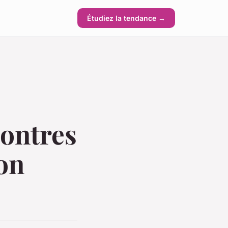
Étudiez la tendance →
montres
ion